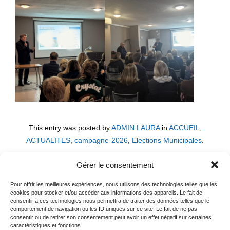
This entry was posted by
ADMIN LAURA
in
ACCUEIL
,
ACTUALITES
,
campagne-2026
,
Elections Municipales
.
Gérer le consentement
Pour offrir les meilleures expériences, nous utilisons des technologies telles que les
Previous Reading
cookies pour stocker et/ou accéder aux informations des appareils. Le fait de
consentir à ces technologies nous permettra de traiter des données telles que le
← Nice-Matin (revue de presse) : Jean-Pierre Dermit
comportement de navigation ou les ID uniques sur ce site. Le fait de ne pas
présente sa liste et son programme pour Biot 2026
consentir ou de retirer son consentement peut avoir un effet négatif sur certaines
caractéristiques et fonctions.