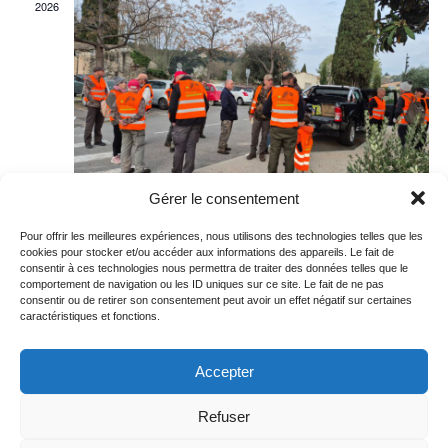
2026
n
e
m
e
n
t
Gérer le consentement
s
Pour offrir les meilleures expériences, nous utilisons des technologies telles que les
mars 6 @ 07:30
-
08:30
cookies pour stocker et/ou accéder aux informations des appareils. Le fait de
consentir à ces technologies nous permettra de traiter des données telles que le
Donner le départ du nettoyage citoyen J’aime
comportement de navigation ou les ID uniques sur ce site. Le fait de ne pas
la Nature Propre
consentir ou de retirer son consentement peut avoir un effet négatif sur certaines
caractéristiques et fonctions.
Accepter
Refuser