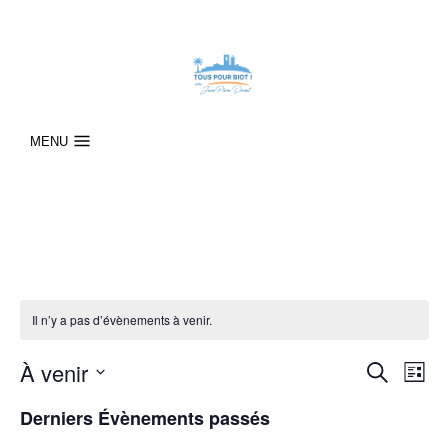
MENU
Il n’y a pas d’évènements à venir.
À venir
R
N
R
L
e
i
S
a
e
c
Derniers Évènements passés
s
É
h
v
c
t
L
e