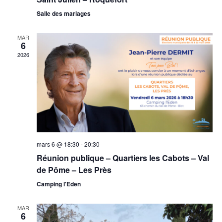
a
v
Salle des mariages
è
t
n
i
MAR
6
e
o
2026
m
n
e
d
n
e
t
v
u
mars 6 @ 18:30
-
20:30
e
Réunion publique – Quartiers les Cabots – Val
s
de Pôme – Les Près
É
Camping l'Eden
v
MAR
è
6