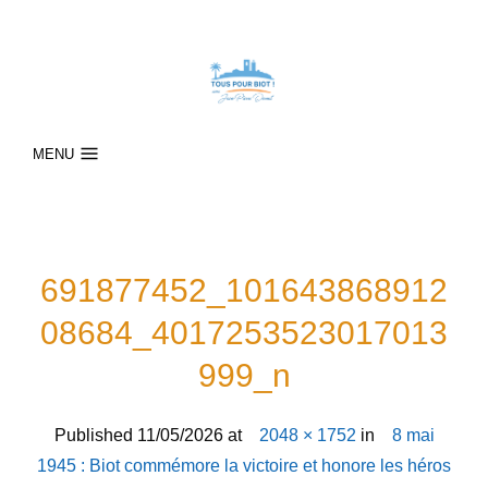
MENU
691877452_101643868912
08684_4017253523017013
999_n
Published
11/05/2026
at
2048 × 1752
in
8 mai
1945 : Biot commémore la victoire et honore les héros